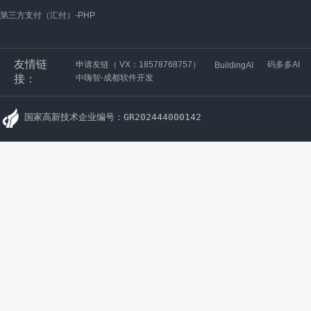
第三方支付（汇付）-PHP
友情链
申请友链（ VX：18578768757）
码多多AI
BuildingAI
接：
中嗨智-成都软件开发
国家高新技术企业编号：GR202444000142