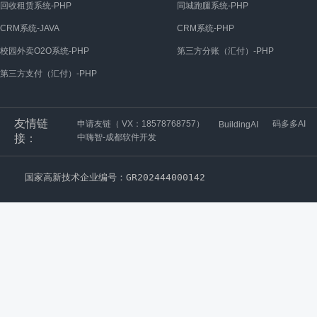
回收租赁系统-PHP
同城跑腿系统-PHP
CRM系统-JAVA
CRM系统-PHP
校园外卖O2O系统-PHP
第三方分账（汇付）-PHP
第三方支付（汇付）-PHP
友情链
申请友链（ VX：18578768757）
码多多AI
BuildingAI
接：
中嗨智-成都软件开发
国家高新技术企业编号：GR202444000142