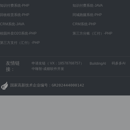
知识付费系统-PHP
知识付费系统-JAVA
回收租赁系统-PHP
同城跑腿系统-PHP
CRM系统-JAVA
CRM系统-PHP
校园外卖O2O系统-PHP
第三方分账（汇付）-PHP
第三方支付（汇付）-PHP
友情链
申请友链（ VX：18578768757）
码多多AI
BuildingAI
接：
中嗨智-成都软件开发
国家高新技术企业编号：GR202444000142