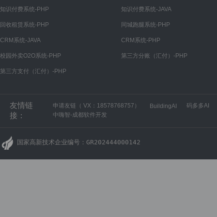
知识付费系统-PHP
知识付费系统-JAVA
回收租赁系统-PHP
同城跑腿系统-PHP
CRM系统-JAVA
CRM系统-PHP
校园外卖O2O系统-PHP
第三方分账（汇付）-PHP
第三方支付（汇付）-PHP
友情链
申请友链（ VX：18578768757）
码多多AI
BuildingAI
接：
中嗨智-成都软件开发
国家高新技术企业编号：GR202444000142