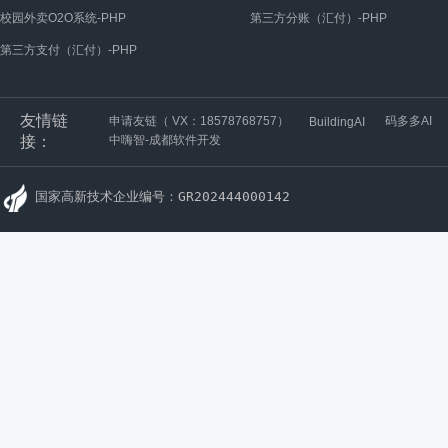
校园外卖O2O系统-PHP
第三方分账（汇付）-PHP
第三方支付（汇付）-PHP
友情链
申请友链（ VX：18578768757）
码多多AI
BuildingAI
接：
中嗨智-成都软件开发
国家高新技术企业编号：GR202444000142