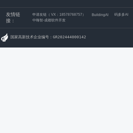
友情链
申请友链（ VX：18578768757）
码多多AI
BuildingAI
接：
中嗨智-成都软件开发
国家高新技术企业编号：GR202444000142