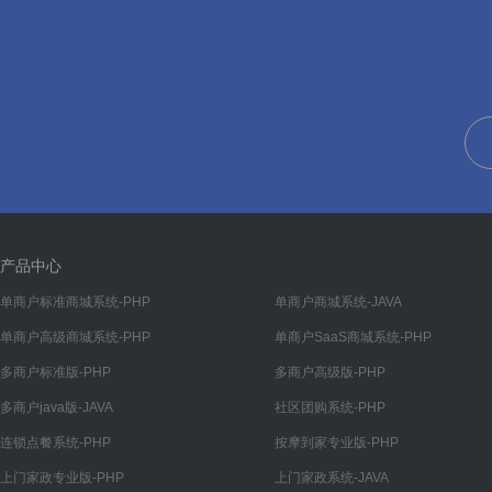
帮助
帮助管理
帮助分类
文章
文章管理
文章分类
装修
产品中心
首页
单商户标准商城系统-PHP
单商户商城系统-JAVA
单商户高级商城系统-PHP
单商户SaaS商城系统-PHP
我的
多商户标准版-PHP
多商户高级版-PHP
分类
多商户java版-JAVA
社区团购系统-PHP
底部导航
连锁点餐系统-PHP
按摩到家专业版-PHP
渠道
上门家政专业版-PHP
上门家政系统-JAVA