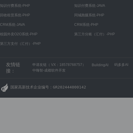
微信公众号
知识付费系统-PHP
知识付费系统-JAVA
公众号设置
回收租赁系统-PHP
同城跑腿系统-PHP
菜单管理
CRM系统-JAVA
CRM系统-PHP
回复管理
校园外卖O2O系统-PHP
第三方分账（汇付）-PHP
第三方支付（汇付）-PHP
微信小程序
小程序设置
友情链
申请友链（ VX：18578768757）
码多多AI
BuildingAI
微信开放平台
接：
中嗨智-成都软件开发
开放平台设置
国家高新技术企业编号：GR202444000142
H5商城
H5商城设置
PC商城
PC商城设置
财务