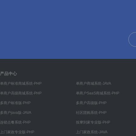
帮助
帮助管理
帮助分类
文章
文章管理
文章分类
装修
产品中心
首页
单商户标准商城系统-PHP
单商户商城系统-JAVA
单商户高级商城系统-PHP
单商户SaaS商城系统-PHP
我的
多商户标准版-PHP
多商户高级版-PHP
分类
多商户java版-JAVA
社区团购系统-PHP
底部导航
连锁点餐系统-PHP
按摩到家专业版-PHP
渠道
上门家政专业版-PHP
上门家政系统-JAVA