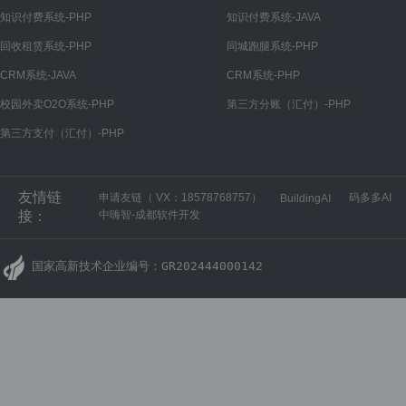
微信公众号
知识付费系统-PHP
知识付费系统-JAVA
公众号设置
回收租赁系统-PHP
同城跑腿系统-PHP
菜单管理
CRM系统-JAVA
CRM系统-PHP
回复管理
校园外卖O2O系统-PHP
第三方分账（汇付）-PHP
第三方支付（汇付）-PHP
微信小程序
小程序设置
友情链
申请友链（ VX：18578768757）
码多多AI
BuildingAI
微信开放平台
接：
中嗨智-成都软件开发
开放平台设置
国家高新技术企业编号：GR202444000142
H5商城
H5商城设置
PC商城
PC商城设置
财务