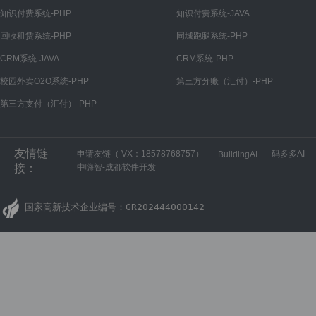
知识付费系统-PHP
知识付费系统-JAVA
回收租赁系统-PHP
同城跑腿系统-PHP
CRM系统-JAVA
CRM系统-PHP
校园外卖O2O系统-PHP
第三方分账（汇付）-PHP
第三方支付（汇付）-PHP
友情链
申请友链（ VX：18578768757）
码多多AI
BuildingAI
接：
中嗨智-成都软件开发
国家高新技术企业编号：GR202444000142