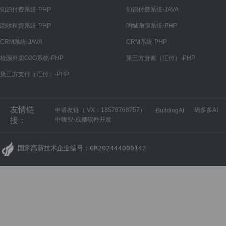
知识付费系统-PHP
知识付费系统-JAVA
回收租赁系统-PHP
同城跑腿系统-PHP
CRM系统-JAVA
CRM系统-PHP
校园外卖O2O系统-PHP
第三方分账（汇付）-PHP
第三方支付（汇付）-PHP
友情链
申请友链（ VX：18578768757）
码多多AI
BuildingAI
接：
中嗨智-成都软件开发
国家高新技术企业编号：GR202444000142