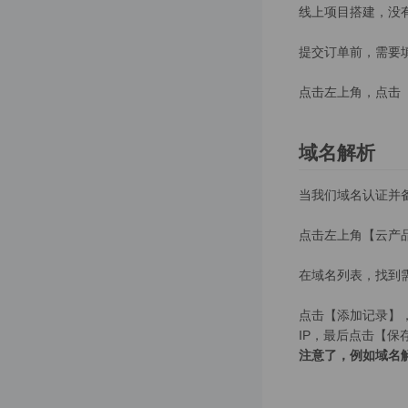
线上项目搭建，没
配置支付宝支付
短信配置
提交订单前，需要
阿里云短信配置
点击左上角，点击
腾讯云短信配置
飞鹅打印机
域名解析
飞鹅打印机
当我们域名认证并
易联云打印机
点击左上角【云产品
易联云打印机
在域名列表，找到
OSS对象储存配置
OSS对象存储配置注意
点击【添加记录】，
IP，最后点击【保
微信小程序直播
注意了，例如域名解析如
微信小程序直播