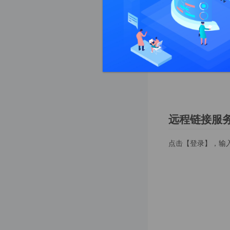
docker环境下部署②
点击添加规则，填写
✅ 发布上线
试，这个地方有点B
准备工作
如果没有设置过服
微信小程序如何发布上线①
微信公众号如何配置上线②
uniapp如何编译出 安卓苹果APP③
远程链接服
nuxt.js PC端入如何服务端渲染（支持SEO模式）④
默认页面
点击【登录】，输
⚙️ 配置
定时任务配置
宝塔定时任务配置①
linux定时任务配置②
docker定时任务配置③