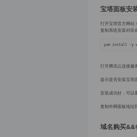
宝塔面板安
支付配置
微信支付
打开宝塔官方网站
复制系统安装对应
说明
注册微信商户号
配置微信支付
小程序配置
打开腾讯云连接服
公众号配置
提示是否安装宝塔
APP配置
安装成功好，可以
PC端配置
复制外网面板地址
H5端配置
支付宝支付
域名购买&&
配置说明