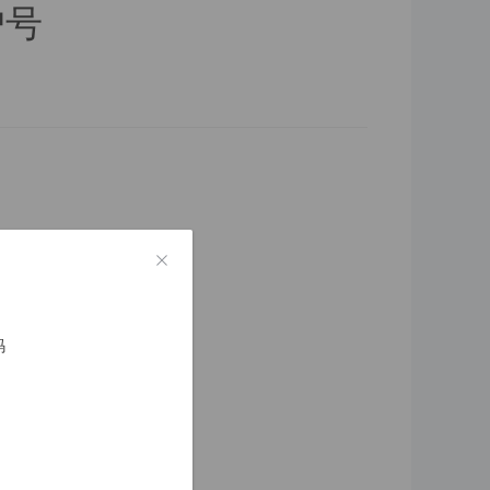
户号
AP支付即可.