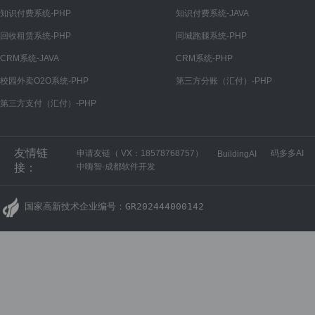
知识付费系统-PHP
知识付费系统-JAVA
回收租赁系统-PHP
同城跑腿系统-PHP
CRM系统-JAVA
CRM系统-PHP
校园外卖O2O系统-PHP
第三方分账（汇付）-PHP
第三方支付（汇付）-PHP
友情链
申请友链（ VX：18578768757）
码多多AI
BuildingAI
接：
中嗨智-成都软件开发
国家高新技术企业编号：GR202444000142