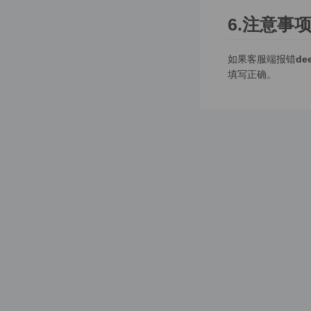
docker环境下部署②
6.注意事
✅ 发布上线
如果客服端报错
dee
准备工作
填写正确。
微信小程序如何发布上线①
微信公众号如何配置上线②
uniapp如何编译出 安卓苹果APP③
nuxt.js PC端入如何服务端渲染（支持SEO模式）④
默认页面
⚙️ 配置
定时任务配置
宝塔定时任务配置①
linux定时任务配置②
docker定时任务配置③