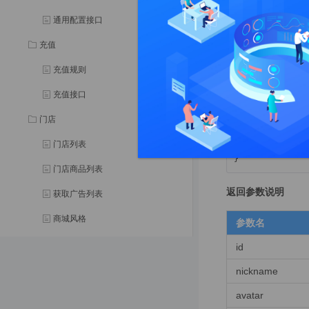
"show"
: 
0
,

"msg"
: 
""
,

通用配置接口
"data"
: {

"id"
: 
3
充值
"sn"
: 
"
"nickna
充值规则
"avatar
"mobile
充值接口
"sex"
: 
门店
"birthd
"user_m
门店列表
    }

门店商品列表
返回参数说明
获取广告列表
商城风格
参数名
门店公告
id
购物车
nickname
加入购物车
avatar