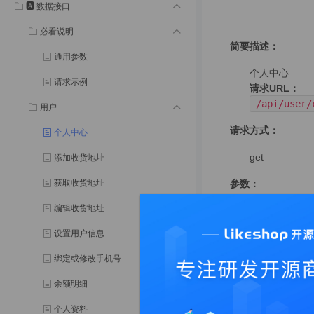
🅰️ 数据接口
必看说明
简要描述：
通用参数
个人中心
请求示例
请求URL：
/api/user/
用户
请求方式：
个人中心
get
添加收货地址
获取收货地址
参数：
编辑收货地址
参数名
设置用户信息
返回示例
绑定或修改手机号
余额明细
{

"code"
: 
1
,

个人资料