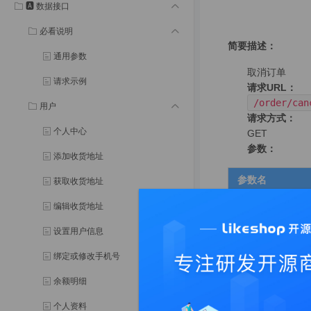
🅰️ 数据接口
必看说明
简要描述：
通用参数
取消订单
请求示例
请求URL：
/order/can
用户
请求方式：
个人中心
GET
参数：
添加收货地址
参数名
获取收货地址
id
编辑收货地址
设置用户信息
返回示例
绑定或修改手机号
{

余额明细
"code"
: 
1
,

"show"
: 
0
,

个人资料
"msg"
: 
"取消