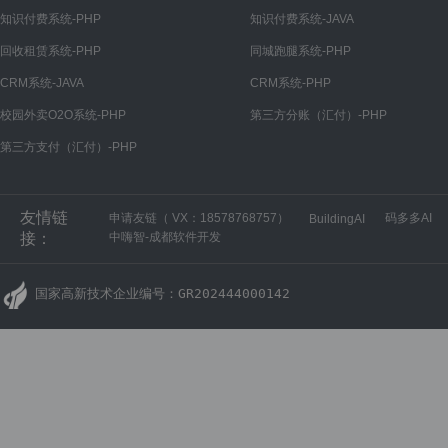
知识付费系统-PHP
知识付费系统-JAVA
回收租赁系统-PHP
同城跑腿系统-PHP
CRM系统-JAVA
CRM系统-PHP
校园外卖O2O系统-PHP
第三方分账（汇付）-PHP
第三方支付（汇付）-PHP
友情链
申请友链（ VX：18578768757）
码多多AI
BuildingAI
接：
中嗨智-成都软件开发
国家高新技术企业编号：GR202444000142