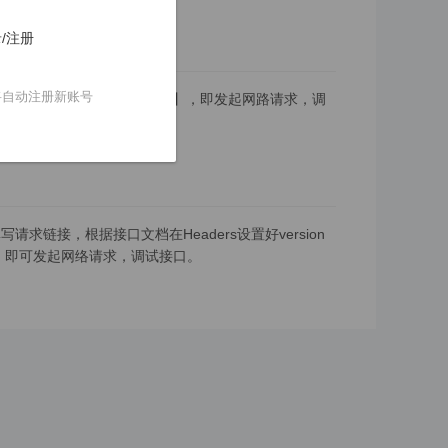
/注册
将自动注册新账号
】，设置好请求参数，点击【发送】，即发起网路请求，调
用。
链接，根据接口文档在Headers设置好version
】，即可发起网络请求，调试接口。