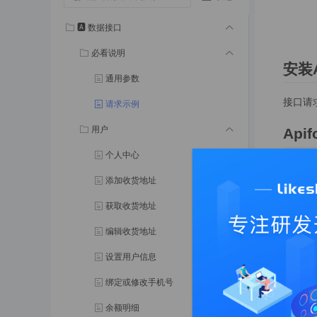
🅰️ 数据接口
必看说明
安装A
通用参数
接口请求
请求示例
用户
Api
个人中心
打开Ap
添加收货地址
获取收货地址
填写项
编辑收货地址
设置用户信息
打开刚
绑定或修改手机号
余额明细