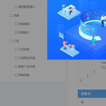
{

通用配置接口
"code"
: 
1
,

"show"
: 
0
,

充值
"msg"
: 
""
,

"data"
: [

充值规则
        {

"id
充值接口
"na
"mo
门店
"us
"us
门店列表
"us
门店商品列表
"us
"ov
获取广告列表
"is
        }

商城风格
    ]

门店公告
购物车
参数名
加入购物车
id