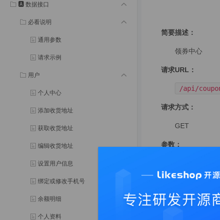
🅰️ 数据接口
必看说明
简要描述：
通用参数
领券中心
请求示例
请求URL：
用户
/api/coupo
个人中心
请求方式：
添加收货地址
GET
获取收货地址
参数：
编辑收货地址
设置用户信息
参数名
绑定或修改手机号
shop_id
余额明细
返回示例
个人资料