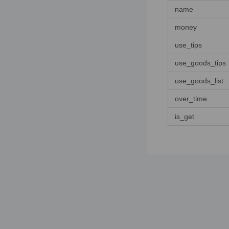
修改购物车数量
name
购物车列表
money
删除购物车
use_tips
订单
use_goods_tips
下单接口
use_goods_list
over_time
订单详情
is_get
取消订单
订单列表
再来一单
获取支付方式
优惠券相关接口
领券中心
我的优惠券列表