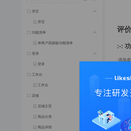
序言
序言
评
功能清单
单商户高级版功能清单
:-:
功
登录
-添加
登录
图文
工作台
工作台
如图：
店铺
店铺主页
如图：
商品分类
商品详情