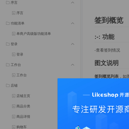
序言
序言
签到概览
功能清单
单商户高级版功能清单
:-:
功能
登录
-查看签到情况
登录
图文说明
工作台
工作台
签到概览列表
，如
店铺
店铺主页
商品分类
商品详情
购物车