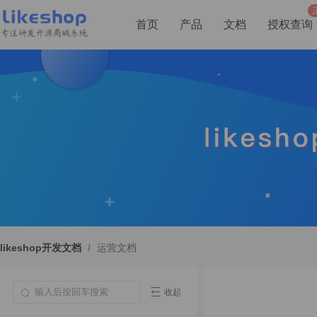
首页
产品
文档
授权查询
likeshop开发文档
/
运营文档
收起