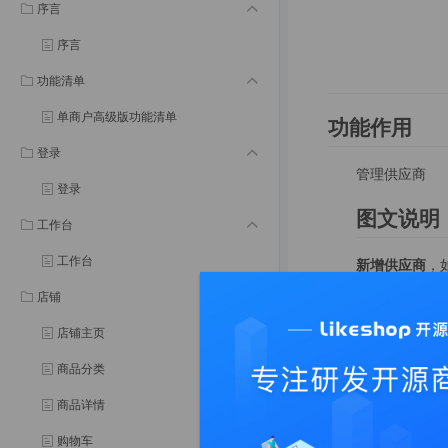
序言
序言
功能清单
单商户高级版功能清单
功能作用
登录
管理供应商
登录
图文说明
工作台
工作台
新增供应商
，
店铺
编辑
，如图所
店铺主页
删除
，如图所
商品分类
商品详情
购物车