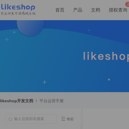
首页
产品
文档
授权查询
likeshop开发文档
/
平台运营手册
收起