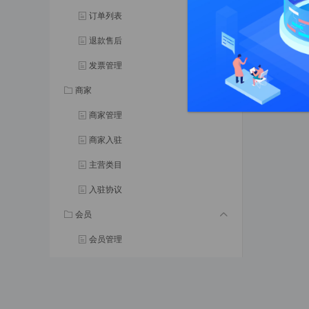
订单列表
退款售后
发票管理
商家
商家管理
商家入驻
主营类目
入驻协议
会员
会员管理
会员等级
会员标签