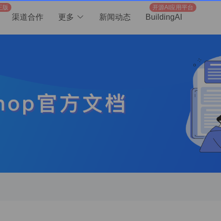
正版
开源AI应用平台
渠道合作
更多
新闻动态
BuildingAI