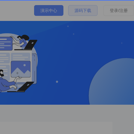
演示中心
源码下载
登录/注册