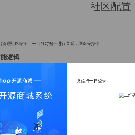
社区配置
台管理社区帖子，平台可对贴子进行查看，删除等操作
功能逻辑
台后台-社区配置中开启种草文章审核时；种草管理中出现审核按钮，且审
台后台-社区配置中关闭种草文章审核后，发布的文章直接出现在C端
微信扫一扫登录
图文说明