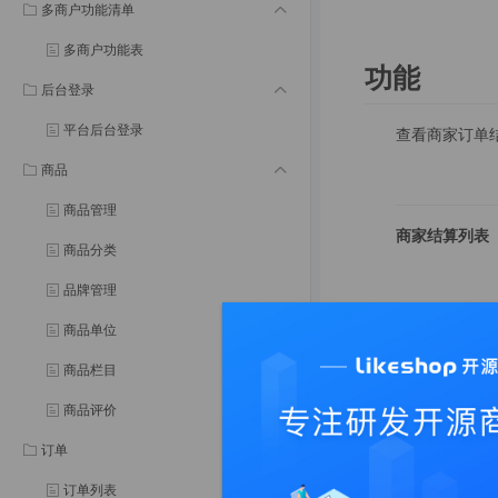
多商户功能清单
多商户功能表
功能
后台登录
平台后台登录
查看商家订单
商品
商品管理
商家结算列表
商品分类
品牌管理
商品单位
商品栏目
商品评价
订单
订单列表