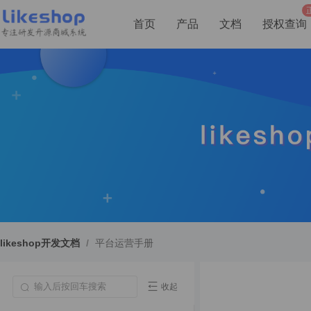
首页
产品
文档
授权查询
likeshop开发文档
/
平台运营手册
收起