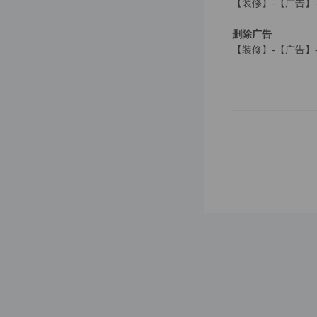
【装修】-【广告】
营销
删除广告
优惠券
【装修】-【广告】
优惠券
会员充值
限时秒杀
秒杀时段
秒杀商品
活动专区
活动专区
专区商品
足迹气泡
拼团活动
拼团商品