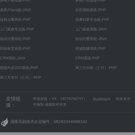
多商户标准版-PHP
多商户高级版-PHP
帮助分类
多商户java版-JAVA
社区团购系统-PHP
文章
连锁点餐系统-PHP
按摩到家专业版-PHP
文章管理
上门家政专业版-PHP
上门家政系统-JAVA
文章分类
知识付费系统-PHP
知识付费系统-JAVA
装修
回收租赁系统-PHP
同城跑腿系统-PHP
广告
CRM系统-JAVA
CRM系统-PHP
广告管理
校园外卖O2O系统-PHP
第三方分账（汇付）-PHP
第三方支付（汇付）-PHP
广告位
移动端商城
友情链
申请友链（ VX：18578768757）
码多多AI
首页
BuildingAI
接：
中嗨智-成都软件开发
底部导航
我的
国家高新技术企业编号：GR202444000142
分类