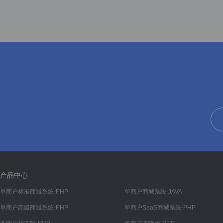
分销申请
分销申请
分销设置
基础设置
结算设置
分销概况
分销订单
分销商品
分销等级
内容
产品中心
帮助
单商户标准商城系统-PHP
单商户商城系统-JAVA
单商户高级商城系统-PHP
帮助管理
单商户SaaS商城系统-PHP