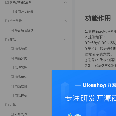
多商户功能清单
多商户功能表
功能作用
后台登录
平台后台登录
1.请在linux环境使用c
2.规则如下：
商品
*(0~59分) *(0～
*(星号)：代表任何
商品管理
后续命令的意思。
商品分类
,(逗号)：代表分隔
2,3 ，代表2与3都
品牌管理
-(减号)： 代表一段
11.代表 8,9,10,
商品单位
/n(斜线)：那个n
商品栏目
商品评价
订单
计划任务列表
订单列表