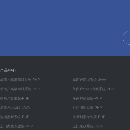
分销申请
分销申请
分销设置
基础设置
结算设置
分销概况
分销订单
产品中心
分销商品
单商户标准商城系统-PHP
单商户商城系统-JAVA
单商户高级商城系统-PHP
单商户SaaS商城系统-PHP
分销等级
多商户标准版-PHP
多商户高级版-PHP
内容
多商户java版-JAVA
社区团购系统-PHP
帮助
连锁点餐系统-PHP
按摩到家专业版-PHP
帮助管理
上门家政专业版-PHP
上门家政系统-JAVA