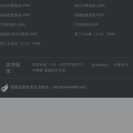
帮助分类
知识付费系统-PHP
知识付费系统-JAVA
文章
回收租赁系统-PHP
同城跑腿系统-PHP
文章管理
CRM系统-JAVA
CRM系统-PHP
文章分类
校园外卖O2O系统-PHP
第三方分账（汇付）-PHP
第三方支付（汇付）-PHP
装修
广告
友情链
申请友链（ VX：18578768757）
码多多AI
BuildingAI
广告管理
接：
中嗨智-成都软件开发
广告位
国家高新技术企业编号：GR202444000142
移动端商城
首页
底部导航
我的
分类